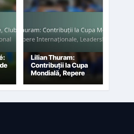
é:
Lilian Thuram:
 de
Contribuții la Cupa
Mondială, Repere
Internaționale,
Leadership