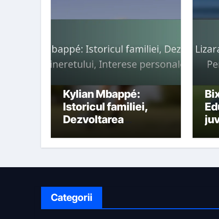
Kylian Mbappé:
Bi
Istoricul familiei,
Ed
Dezvoltarea
ju
tineretului, Interese
Pe
personale
pe
Categorii