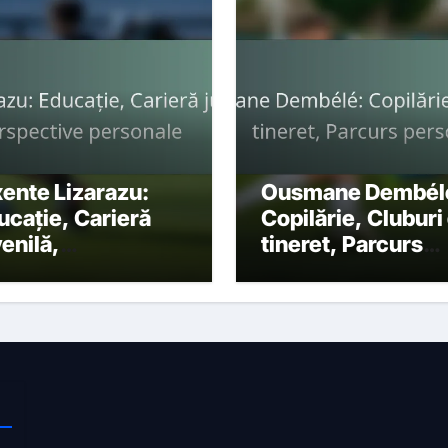
xente Lizarazu:
Ousmane Dembél
ucație, Carieră
Copilărie, Cluburi
venilă,
tineret, Parcurs
rspective
personal
rsonale