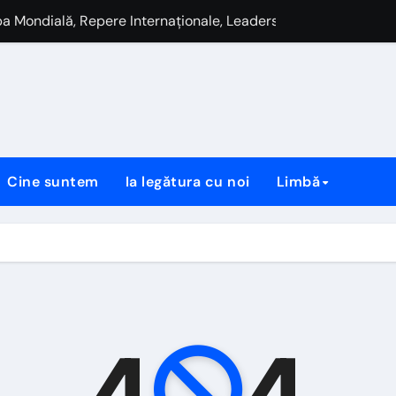
upa Mondială, Repere Internaționale, Leadership
a Mondială, Selecții Internaționale, Momente Cheie
hipa națională, Apariții internaționale, Contribuții
a Mondială, titluri UEFA, contribuții la club
ionale, contribuții la Euro, moștenirea echipei
Cine suntem
Ia legătura cu noi
Limbă
Cluburi timpurii, Fundal personal
ial, onoruri UEFA, realizări la club
i, Dezvoltarea tineretului, Interese personale
4
4