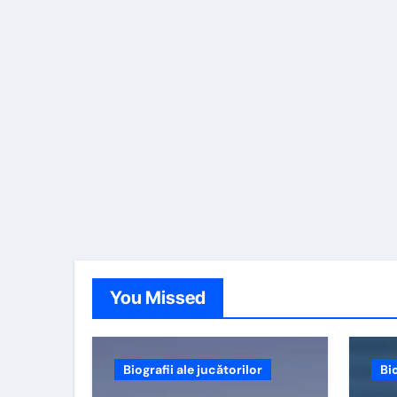
You Missed
Biografii ale jucătorilor
Bio