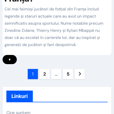
Cei mai faimoși jucători de fotbal din Franța includ
legende și staruri actuale care au avut un impact
semnificativ asupra sportului. Nume notabile precum
Zinedine Zidane, Thierry Henry și Kylian Mbappé nu
doar că au excelat în carierele lor, dar au inspirat și
generații de jucători și fani deopotrivă.
▾
Posts
1
2
…
5
pagination
Linkuri
Cine suntem