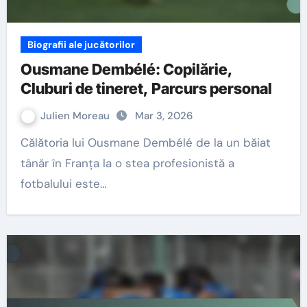
Biografii ale jucătorilor
Ousmane Dembélé: Copilărie,
Cluburi de tineret, Parcurs personal
Julien Moreau
Mar 3, 2026
Călătoria lui Ousmane Dembélé de la un băiat
tânăr în Franța la o stea profesionistă a
fotbalului este…