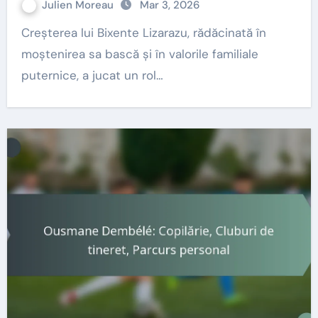
Julien Moreau
Mar 3, 2026
Creșterea lui Bixente Lizarazu, rădăcinată în
moștenirea sa bască și în valorile familiale
puternice, a jucat un rol…