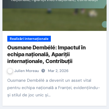
Realizări internaționale
Ousmane Dembélé: Impactul în
echipa națională, Apariții
internaționale, Contribuții
Julien Moreau
Mar 2, 2026
Ousmane Dembélé a devenit un asset vital
pentru echipa națională a Franței, evidențiindu-
și stilul de joc unic și…