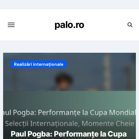
Skip
to
content
palo.ro
Realizări internaționale
Paul Pogba: Performanțe la Cupa