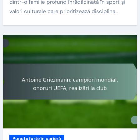
dintr-o familie profund înrădăcinată în sport și
valori culturale care prioritizează disciplina…
Puncte forte în carieră