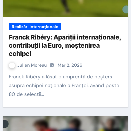
Realizări internaționale
Franck Ribéry: Apariții internaționale,
contribuții la Euro, moștenirea
echipei
Julien Moreau
Mar 2, 2026
Franck Ribéry a lăsat o amprentă de neșters
asupra echipei naționale a Franței, având peste
80 de selecții…