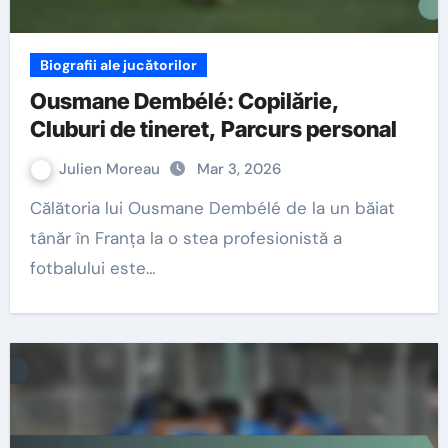
Biografii ale jucătorilor
Ousmane Dembélé: Copilărie,
Cluburi de tineret, Parcurs personal
Julien Moreau
Mar 3, 2026
Călătoria lui Ousmane Dembélé de la un băiat
tânăr în Franța la o stea profesionistă a
fotbalului este…