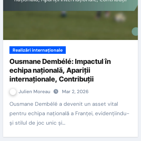
Realizări internaționale
Ousmane Dembélé: Impactul în
echipa națională, Apariții
internaționale, Contribuții
Julien Moreau
Mar 2, 2026
Ousmane Dembélé a devenit un asset vital
pentru echipa națională a Franței, evidențiindu-
și stilul de joc unic și…