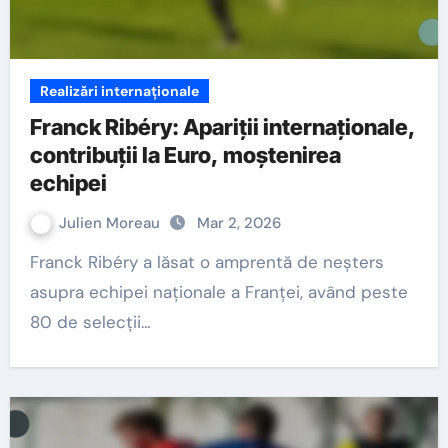
Realizări internaționale
Franck Ribéry: Apariții internaționale,
contribuții la Euro, moștenirea
echipei
Julien Moreau
Mar 2, 2026
Franck Ribéry a lăsat o amprentă de neșters
asupra echipei naționale a Franței, având peste
80 de selecții…