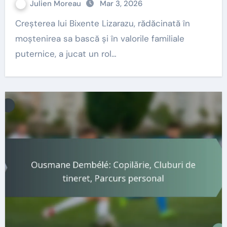
Julien Moreau
Mar 3, 2026
Creșterea lui Bixente Lizarazu, rădăcinată în
moștenirea sa bască și în valorile familiale
puternice, a jucat un rol…