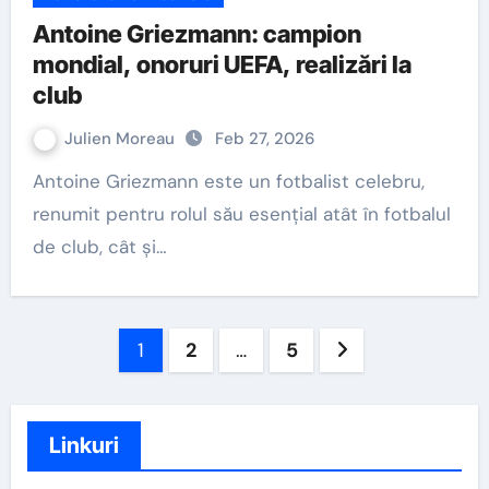
Antoine Griezmann: campion
mondial, onoruri UEFA, realizări la
club
Julien Moreau
Feb 27, 2026
Antoine Griezmann este un fotbalist celebru,
renumit pentru rolul său esențial atât în fotbalul
de club, cât și…
Posts
1
2
…
5
pagination
Linkuri