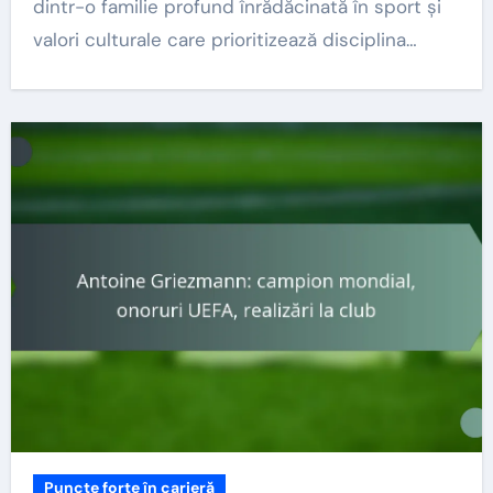
dintr-o familie profund înrădăcinată în sport și
valori culturale care prioritizează disciplina…
Puncte forte în carieră