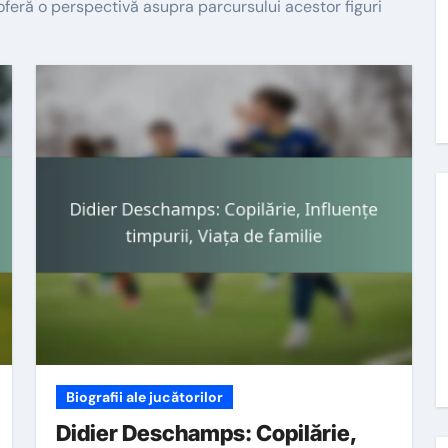
 oferă o perspectivă asupra parcursului acestor figuri
Biografii ale jucătorilor
Didier Deschamps: Copilărie,