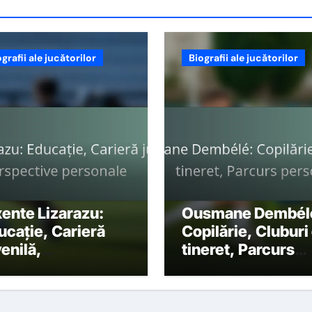
grafii ale jucătorilor
Biografii ale jucătorilor
xente Lizarazu:
Ousmane Dembél
ucație, Carieră
Copilărie, Cluburi
venilă,
tineret, Parcurs
rspective
personal
rsonale