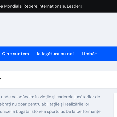
a Mondială, Selecții Internaționale, Momente Cheie
hipa națională, Apariții internaționale, Contribuții
a Mondială, titluri UEFA, contribuții la club
ionale, contribuții la Euro, moștenirea echipei
Cluburi timpurii, Fundal personal
Cine suntem
Ia legătura cu noi
Limbă
ial, onoruri UEFA, realizări la club
i, Dezvoltarea tineretului, Interese personale
r
, unde ne adâncim în viețile și carierele jucătorilor de
brați nu doar pentru abilitățile și realizările lor
 unice la bogata istorie a sportului. De la performanțe