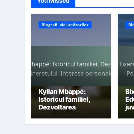
You Missed
Biografii ale jucătorilor
Bio
Kylian Mbappé:
Bi
Istoricul familiei,
Ed
Dezvoltarea
ju
tineretului, Interese
Pe
personale
pe