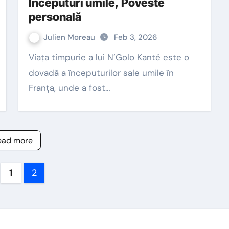
Începuturi umile, Poveste
personală
Julien Moreau
Feb 3, 2026
Viața timpurie a lui N’Golo Kanté este o
dovadă a începuturilor sale umile în
Franța, unde a fost…
ead more
sts
1
2
gination