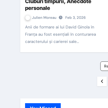
Cluburi timpurii, Anecdote
personale
Julien Moreau
Feb 3, 2026
Anii de formare ai lui David Ginola în
Franța au fost esențiali în conturarea
caracterului și carierei sale…
R
Po
pa