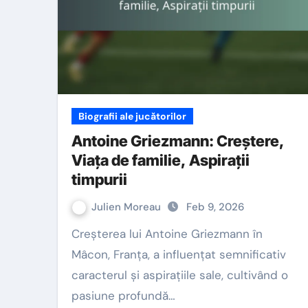
Biografii ale jucătorilor
Antoine Griezmann: Creștere,
Viața de familie, Aspirații
timpurii
Julien Moreau
Feb 9, 2026
Creșterea lui Antoine Griezmann în
Mâcon, Franța, a influențat semnificativ
caracterul și aspirațiile sale, cultivând o
pasiune profundă…