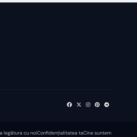
Ia legătura cu noi
Confidențialitatea ta
Cine suntem