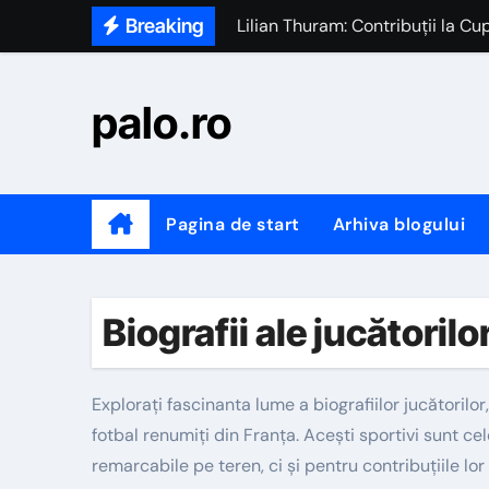
Skip
Breaking
Paul Pogba: Performanțe la Cup
to
Ousmane Dembélé: Impactul în ec
content
palo.ro
Bixente Lizarazu: Victorii în Cup
Franck Ribéry: Apariții internaț
Hugo Lloris: Istoricul familiei, 
Pagina de start
Arhiva blogului
Antoine Griezmann: campion mond
Kylian Mbappé: Istoricul familie
Biografii ale jucătorilo
Explorați fascinanta lume a biografiilor jucătorilor
fotbal renumiți din Franța. Acești sportivi sunt cele
remarcabile pe teren, ci și pentru contribuțiile lor