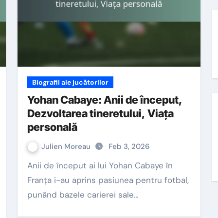
Biografii ale jucătorilor
Yohan Cabaye: Anii de început,
Dezvoltarea tineretului, Viața
personală
Julien Moreau
Feb 3, 2026
Anii de început ai lui Yohan Cabaye în
Franța i-au aprins pasiunea pentru fotbal,
punând bazele carierei sale…