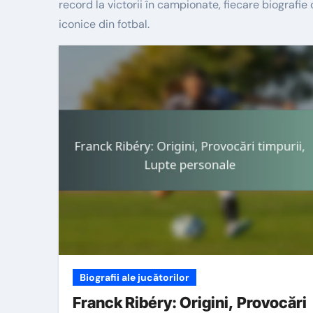
record la victorii în campionate, fiecare biografie
iconice din fotbal.
Biografii ale jucătorilor
Franck Ribéry: Origini, Provocări