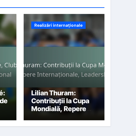
Realizări internaționale
é:
Lilian Thuram:
 de
Contribuții la Cupa
Mondială, Repere
Internaționale,
Leadership