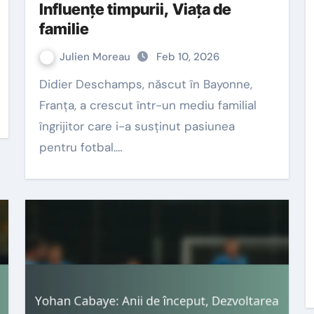
Influențe timpurii, Viața de
familie
Julien Moreau
Feb 10, 2026
Didier Deschamps, născut în Bayonne,
Franța, a crescut într-un mediu familial
îngrijitor care i-a susținut pasiunea
pentru fotbal.…