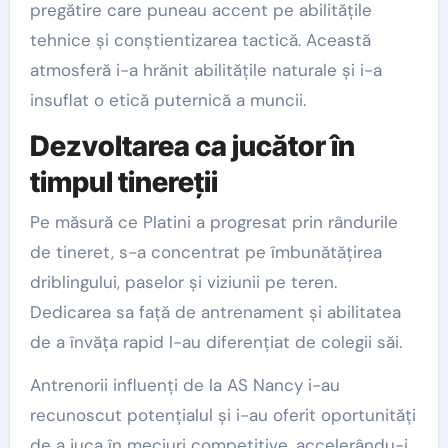
pregătire care puneau accent pe abilitățile
tehnice și conștientizarea tactică. Această
atmosferă i-a hrănit abilitățile naturale și i-a
insuflat o etică puternică a muncii.
Dezvoltarea ca jucător în
timpul tinereții
Pe măsură ce Platini a progresat prin rândurile
de tineret, s-a concentrat pe îmbunătățirea
driblingului, paselor și viziunii pe teren.
Dedicarea sa față de antrenament și abilitatea
de a învăța rapid l-au diferențiat de colegii săi.
Antrenorii influenți de la AS Nancy i-au
recunoscut potențialul și i-au oferit oportunități
de a juca în meciuri competitive, accelerându-i