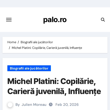
Skip
to
content
palo.ro
Home
Biografii ale jucătorilor
Michel Platini: Copilărie, Carieră juvenilă, Influențe
Biografii ale jucătorilor
Michel Platini: Copilărie,
Carieră juvenilă, Influențe
By
Julien Moreau
Feb 20, 2026