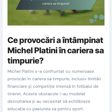
Ce provocări a întâmpinat
Michel Platini în cariera sa
timpurie?
Michel Platini s-a confruntat cu numeroase
provocări în cariera sa timpurie, inclusiv limitări
financiare și competiție intensă în fotbalul de
tineret. Aceste obstacole i-au modelat
dezvoltarea și au necesitat să echilibreze
educația cu pasiunea sa pentru sport.