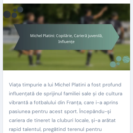
Viața timpurie a lui Michel Platini a fost profund
influențată de sprijinul familiei sale și de cultura
vibrantă a fotbalului din Franța, care i-a aprins
pasiunea pentru acest sport. Începându-și
cariera de tineret la cluburi locale, și-a arătat
rapid talentul, pregătind terenul pentru