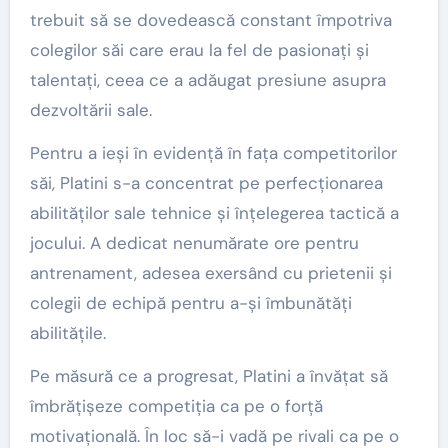
trebuit să se dovedească constant împotriva
colegilor săi care erau la fel de pasionați și
talentați, ceea ce a adăugat presiune asupra
dezvoltării sale.
Pentru a ieși în evidență în fața competitorilor
săi, Platini s-a concentrat pe perfecționarea
abilităților sale tehnice și înțelegerea tactică a
jocului. A dedicat nenumărate ore pentru
antrenament, adesea exersând cu prietenii și
colegii de echipă pentru a-și îmbunătăți
abilitățile.
Pe măsură ce a progresat, Platini a învățat să
îmbrățișeze competiția ca pe o forță
motivațională. În loc să-i vadă pe rivali ca pe o