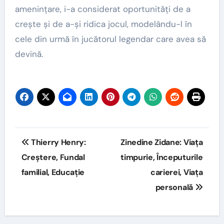
amenințare, i-a considerat oportunități de a
crește și de a-și ridica jocul, modelându-l în
cele din urmă în jucătorul legendar care avea să
devină.
Post
Thierry Henry:
Zinedine Zidane: Viața
navigation
Creștere, Fundal
timpurie, Începuturile
familial, Educație
carierei, Viața
personală