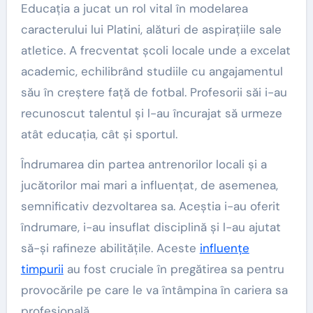
Educația a jucat un rol vital în modelarea
caracterului lui Platini, alături de aspirațiile sale
atletice. A frecventat școli locale unde a excelat
academic, echilibrând studiile cu angajamentul
său în creștere față de fotbal. Profesorii săi i-au
recunoscut talentul și l-au încurajat să urmeze
atât educația, cât și sportul.
Îndrumarea din partea antrenorilor locali și a
jucătorilor mai mari a influențat, de asemenea,
semnificativ dezvoltarea sa. Aceștia i-au oferit
îndrumare, i-au insuflat disciplină și l-au ajutat
să-și rafineze abilitățile. Aceste
influențe
timpurii
au fost cruciale în pregătirea sa pentru
provocările pe care le va întâmpina în cariera sa
profesională.