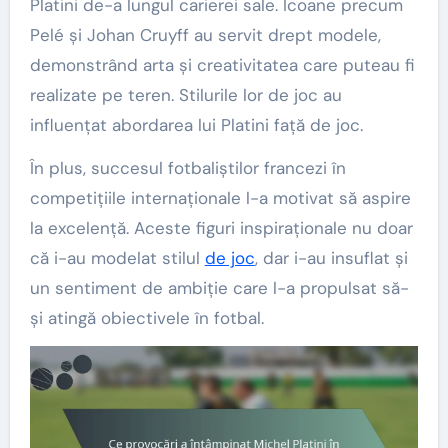
Platini de-a lungul carierei sale. Icoane precum
Pelé și Johan Cruyff au servit drept modele,
demonstrând arta și creativitatea care puteau fi
realizate pe teren. Stilurile lor de joc au
influențat abordarea lui Platini față de joc.
În plus, succesul fotbaliștilor francezi în
competițiile internaționale l-a motivat să aspire
la excelență. Aceste figuri inspiraționale nu doar
că i-au modelat stilul
de joc
, dar i-au insuflat și
un sentiment de ambiție care l-a propulsat să-
și atingă obiectivele în fotbal.