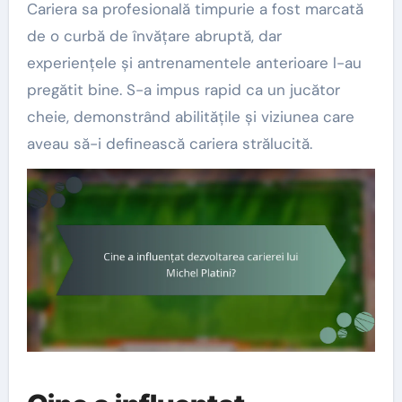
Cariera sa profesională timpurie a fost marcată
de o curbă de învățare abruptă, dar
experiențele și antrenamentele anterioare l-au
pregătit bine. S-a impus rapid ca un jucător
cheie, demonstrând abilitățile și viziunea care
aveau să-i definească cariera strălucită.