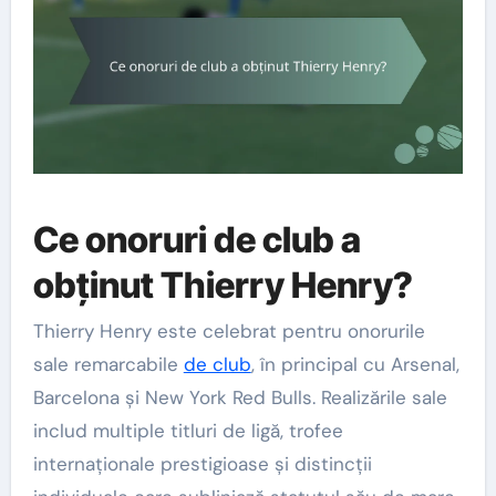
Ce onoruri de club a
obținut Thierry Henry?
Thierry Henry este celebrat pentru onorurile
sale remarcabile
de club
, în principal cu Arsenal,
Barcelona și New York Red Bulls. Realizările sale
includ multiple titluri de ligă, trofee
internaționale prestigioase și distincții