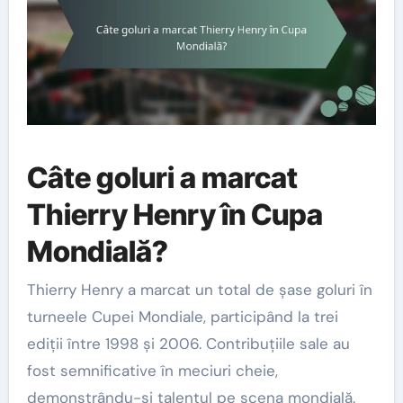
Câte goluri a marcat
Thierry Henry în Cupa
Mondială?
Thierry Henry a marcat un total de șase goluri în
turneele Cupei Mondiale, participând la trei
ediții între 1998 și 2006. Contribuțiile sale au
fost semnificative în meciuri cheie,
demonstrându-și talentul pe scena mondială.