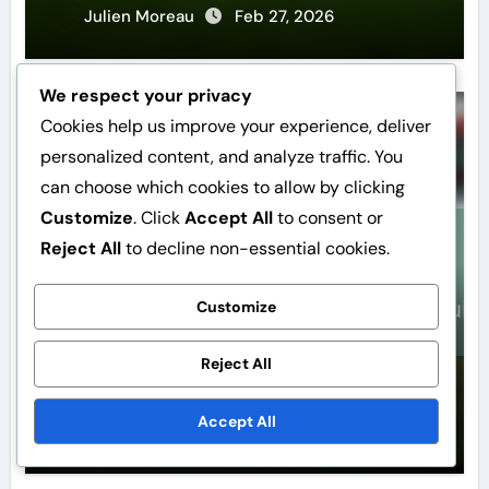
Julien Moreau
Feb 27, 2026
We respect your privacy
Cookies help us improve your experience, deliver
Puncte forte în carieră
personalized content, and analyze traffic. You
can choose which cookies to allow by clicking
Customize
. Click
Accept All
to consent or
Reject All
to decline non-essential cookies.
Customize
Marcel Desailly: Victorii în Cupa
Reject All
Mondială, Liga Campionilor UEFA,
Moștenirea clubului
Accept All
Julien Moreau
Feb 26, 2026